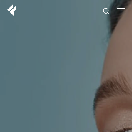
r
O NAMA
VAŠI DOKTORI
ISKUSTVA
LF MAKEOVER
IZ MEDIJA
ESTETIKA