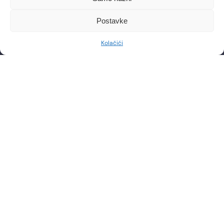
OIB: 85276921158
Postavke
KONTAKT
RADNO VRIJEME
Telefon: +385 1 2444 646
Pon – Pet 8:00 – 20:00h
Kolačići
Email: info@lf-mg.com
JAVI NAM SE
Imate pitanja ili želite zakazati konzultaciju? Slobodno nas
kontaktirajte putem telefona ili pošaljite poruku
POŠALJI
PRAVILA NAGRADNOG NATJEČAJA
POLITIKA PRIVATNOSTI
POLITIKA KOLAČIĆA