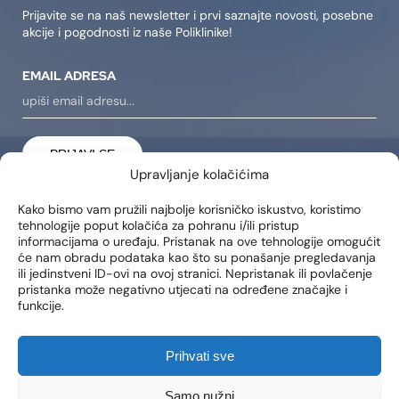
Prijavite se na naš newsletter i prvi saznajte novosti, posebne
akcije i pogodnosti iz naše Poliklinike!
EMAIL ADRESA
PRIJAVI SE
Upravljanje kolačićima
Dajem suglasnost da se na moju e-mail adresu šalju
Kako bismo vam pružili najbolje korisničko iskustvo, koristimo
obavijesti o novim proizvodima, promocijama, vijestima i
tehnologije poput kolačića za pohranu i/ili pristup
uslugama.
informacijama o uređaju. Pristanak na ove tehnologije omogućit
će nam obradu podataka kao što su ponašanje pregledavanja
ili jedinstveni ID-ovi na ovoj stranici. Nepristanak ili povlačenje
LOKACIJE
pristanka može negativno utjecati na određene značajke i
funkcije.
Poliklinika Lohuis Filipovic
Medical Group d.o.o.
Libertas zgrada, 5. i 6. kat
Prihvati sve
Trg Johna F. Kennedya 6b
10000, Zagreb
Samo nužni