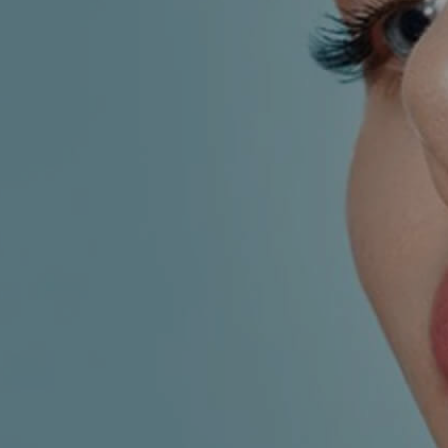
KIRURGIJA
KIRURGIJA
NOSA
LICA
KIRURGIJA
KIRURGIJA
TIJELA
GRUDI
INMODE –
LASER
RADIOFREKVENCIJSKI
CENTAR
ZAHVATI
TRETMANI
ESTETSKA
KOŽE
DERMATOLOGIJA
MEDICINA
APNEJA I
ORL – NOS I
HRKANJE
SINUSI
DJEČJI ORL
ORL – UHO