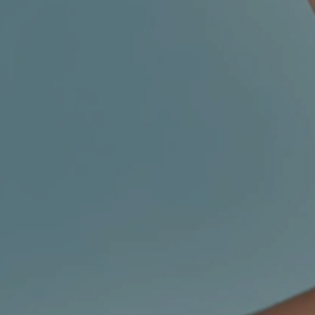
MIGRENA
INKONTINENCIJA
ORL –
ORL – GLAS
ŠTITNJAČA
PROKTOLOGIJA
VENE
UROLOGIJA
GINEKOLOGIJA
ŠAKA
DERMATOLOGIJA
DRUŠTVENE
PRETRAŽIVANJE
MREŽE
r
t
i
i
f
y
l