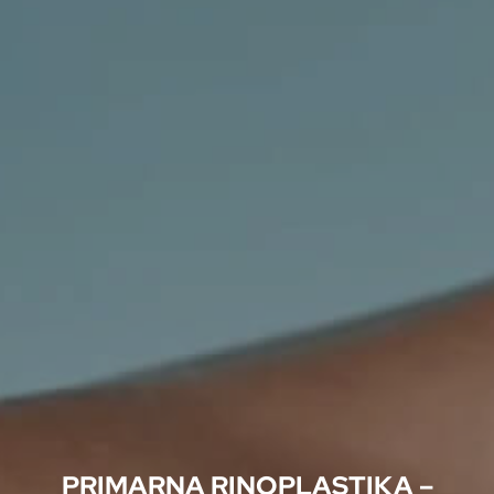
PRIMARNA RINOPLASTIKA –