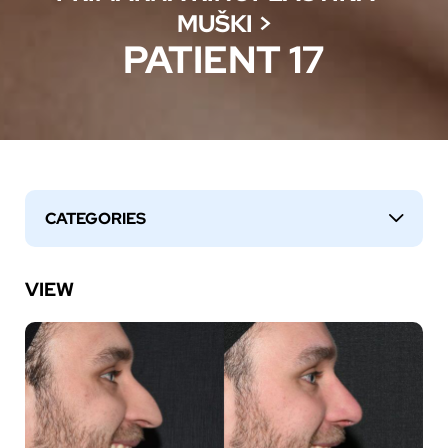
MUŠKI
>
PATIENT 17
CATEGORIES
↓
VIEW