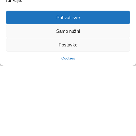
funkcije.
Prihvati sve
Samo nužni
Postavke
Cookies
COMPARE
Prije
Poslije
Prije
Poslije
Prije
Poslije
Prije
Poslije