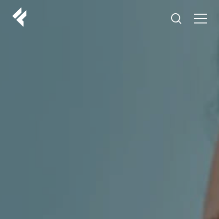
r
ABOUT US
YOUR DOCTORS
CUSTOMER EXPERIENCE
LF MAKEOVER
FROM THE MEDIA
AESTHETIC