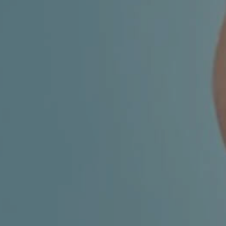
CHILDREN'S
HAND
ENT
INCONTINENCE
DERMATOLOGY
MIGRAINE
ENT – EAR
PROCTOLOGY
ENT – NOSE
AND SINUSES
UROLOGY
ENT –
VEINS
THYROID
GLAND
SOCIAL MEDIA
SEARCH
t
i
i
f
y
l
r