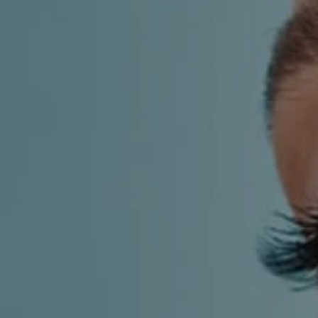
AESTHETIC
INMODE –
DERMATOLOGY
RADIOFREQUENC
TREATMENTS
BODY
SURGERY
LASER
CENTER
BREAST
SURGERY
NOSE
SURGERY
FACIAL
SURGERY
SKIN
TREATMENTS
MEDICINE
APNEA AND
ENT – VOICE
SNORING
GYNECOLOGY