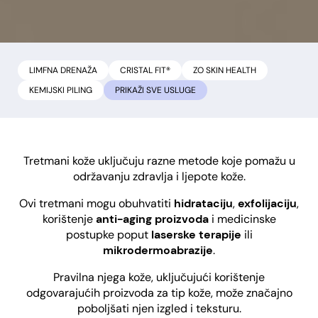
LIMFNA DRENAŽA
CRISTAL FIT®
ZO SKIN HEALTH
KEMIJSKI PILING
PRIKAŽI
Tretmani kože uključuju razne metode koje pomažu u
održavanju zdravlja i ljepote kože.
Ovi tretmani mogu obuhvatiti
hidrataciju
,
exfolijaciju
,
korištenje
anti-aging proizvoda
i medicinske
postupke poput
laserske terapije
ili
mikrodermoabrazije
.
Pravilna njega kože, uključujući korištenje
odgovarajućih proizvoda za tip kože, može značajno
poboljšati njen izgled i teksturu.