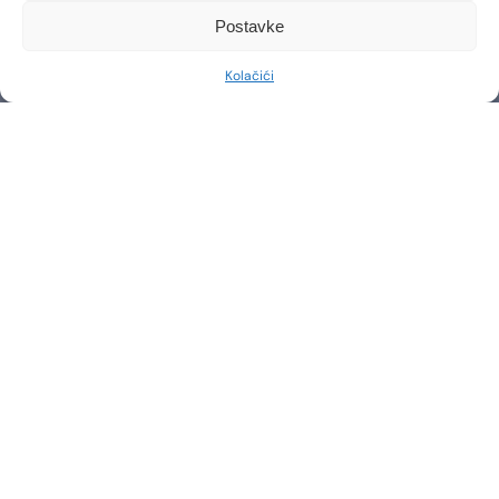
Postavke
Kolačići
KONTAKT
Imate li pitanja ili želite zakazati konzultaciju?
Slobodno nas kontaktirajte putem telefona ili e-maila.
Naš stručni tim je ovdje kako bi vam pružio sve
potrebne informacije i podršku.
IME I PREZIME*
EMAIL ADRESA*