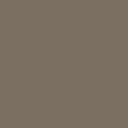
MIGRENA
INKONTINENCIJA
ORL –
ORL – GLAS
ŠTITNJAČA
PROKTOLOGIJA
VENE
UROLOGIJA
GINEKOLOGIJA
ŠAKA
DERMATOLOGIJA
DRUŠTVENE
PRETRAŽIVANJE
MREŽE
r
t
i
i
f
y
l