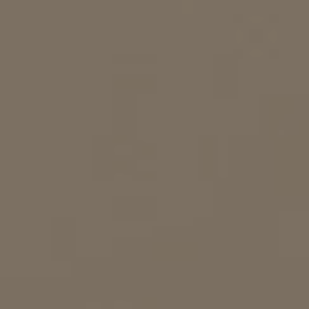
KIRURGIJA
KIRURGIJA
NOSA
LICA
KIRURGIJA
KIRURGIJA
TIJELA
GRUDI
INMODE –
LASER
RADIOFREKVENCIJSKI
CENTAR
ZAHVATI
TRETMANI
ESTETSKA
KOŽE
DERMATOLOGIJA
MEDICINA
APNEJA I
ORL – NOS I
HRKANJE
SINUSI
DJEČJI ORL
ORL – UHO